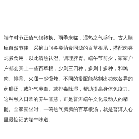
端午时节正值气候转换、雨季来临，湿热之气盛行。古人顺
应自然节律，采摘山间各类药食同源的百草根系，搭配肉类
炖煮食用，以此清热祛湿、调理脾胃。端午节前夕，家家户
户都会买上一些百草根，少则三四种，多则十多种，和鸡
肉、排骨、火腿一起慢炖。不同的搭配能熬制出功效各异的
药膳汤，或补气养血、或排毒除湿，帮助提高身体免疫力。
这种融入日常的养生智慧，正是普洱端午文化最动人的精
髓。全家围坐时，一碗热气腾腾的百草根汤，就是普洱人心
里最惦记的端午味道。