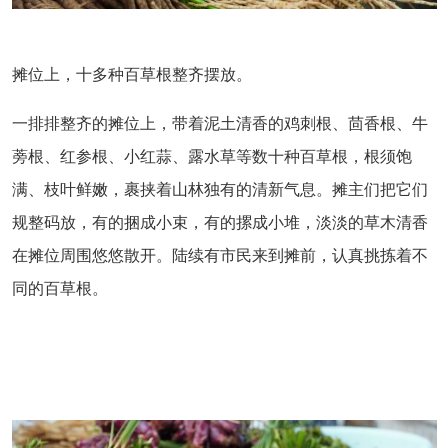
摊位上，十多种百草根整齐摆放。
一排排整齐的摊位上，带着泥土清香的鸡刺根、茴香根、牛
蒡根、红参根、小红蒜、露水草等数十种百草根，根须饱
满、枝叶鲜嫩，裹挟着山林独有的清新气息。摊主们把它们
规整码放，有的捆成小束，有的摞成小堆，淡淡的草木清香
在摊位周围悠悠散开。陆续有市民来到摊前，认真挑拣着不
同的百草根。