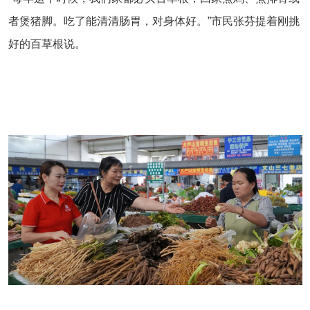
者煲猪脚。吃了能清清肠胃，对身体好。”市民张芬提着刚挑
好的百草根说。