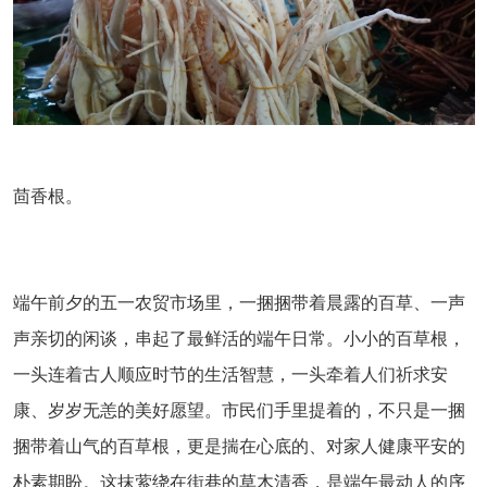
茴香根。
端午前夕的五一农贸市场里，一捆捆带着晨露的百草、一声
声亲切的闲谈，串起了最鲜活的端午日常。小小的百草根，
一头连着古人顺应时节的生活智慧，一头牵着人们祈求安
康、岁岁无恙的美好愿望。市民们手里提着的，不只是一捆
捆带着山气的百草根，更是揣在心底的、对家人健康平安的
朴素期盼。这抹萦绕在街巷的草木清香，是端午最动人的序