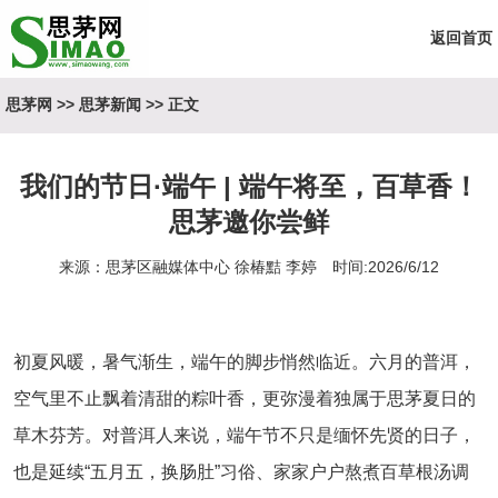
返回首页
思茅网
>>
思茅新闻
>> 正文
我们的节日·端午 | 端午将至，百草香！
思茅邀你尝鲜
来源：思茅区融媒体中心 徐椿黠 李婷 时间:2026/6/12
初夏风暖，暑气渐生，端午的脚步悄然临近。六月的普洱，
空气里不止飘着清甜的粽叶香，更弥漫着独属于思茅夏日的
草木芬芳。对普洱人来说，端午节不只是缅怀先贤的日子，
也是延续“五月五，换肠肚”习俗、家家户户熬煮百草根汤调