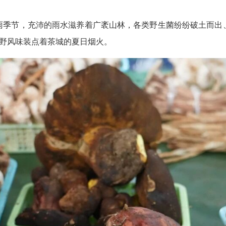
雨季节，充沛的雨水滋养着广袤山林，各类野生菌纷纷破土而出
山野风味装点着茶城的夏日烟火。