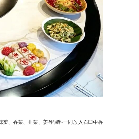
蒜瓣、香菜、韭菜、姜等调料一同放入石臼中杵