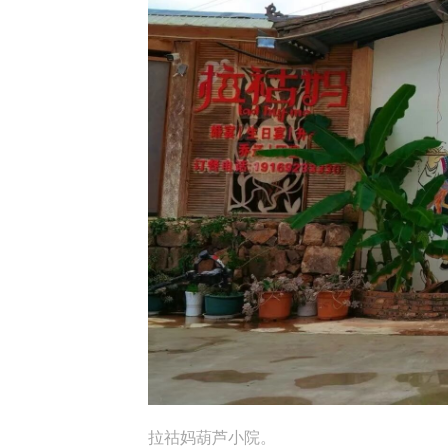
拉祜妈葫芦小院。