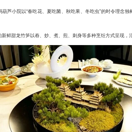
妈葫芦小院以“春吃花、夏吃菌、秋吃果、冬吃虫”的时令理念独
的新鲜甜龙竹笋以舂、炒、煮、煎、刺身等多种烹饪方式呈现，