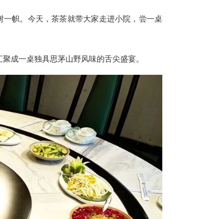
树一帜。今天，茶茶就带大家走进小院，尝一桌
汇聚成一桌独具思茅山野风味的舌尖盛宴。