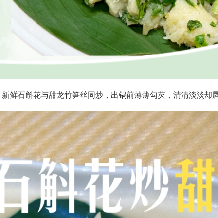
。新鲜石斛花与甜龙竹笋丝同炒，出锅前薄薄勾芡，清清淡淡却