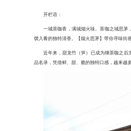
开栏语：
一城茶咖香，满城烟火味。茶咖之城思茅
馔入肴的独特清香。【烟火思茅】带你寻味街
近年来，甜龙竹（笋）已成为继茶咖之后支
品名录，凭借鲜、甜、脆的独特口感，越来越