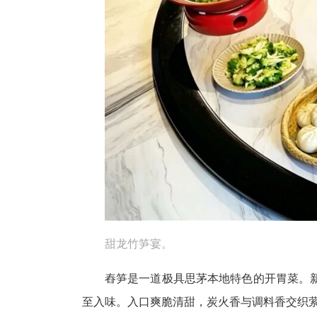
甜龙竹笋宴。
舂笋是一道极具思茅本地特色的开胃菜。
至入味。入口爽脆清甜，炭火香与调料香交织