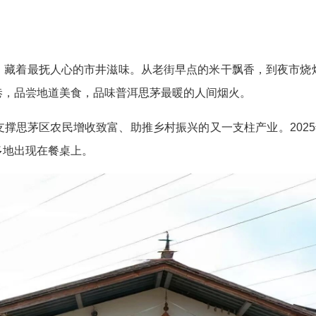
，藏着最抚人心的市井滋味。从老街早点的米干飘香，到夜市烧
巷，品尝地道美食，品味普洱思茅最暖的人间烟火。
撑思茅区农民增收致富、助推乡村振兴的又一支柱产业。2025
多地出现在餐桌上。