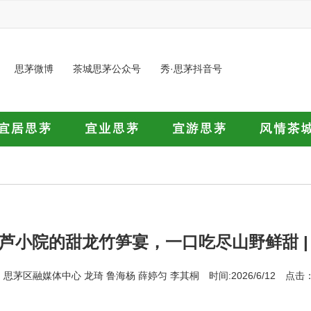
思茅微博
茶城思茅公众号
秀·思茅抖音号
芦小院的甜龙竹笋宴，一口吃尽山野鲜甜 |
思茅区融媒体中心 龙琦 鲁海杨 薛婷匀 李其桐 时间:2026/6/12 点击：