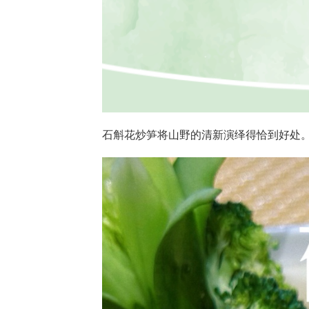
石斛花炒笋将山野的清新演绎得恰到好处