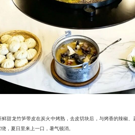
新鲜甜龙竹笋带皮在炭火中烤熟，去皮切块后，与烤香的辣椒、
萦绕，夏日里来上一口，暑气顿消。