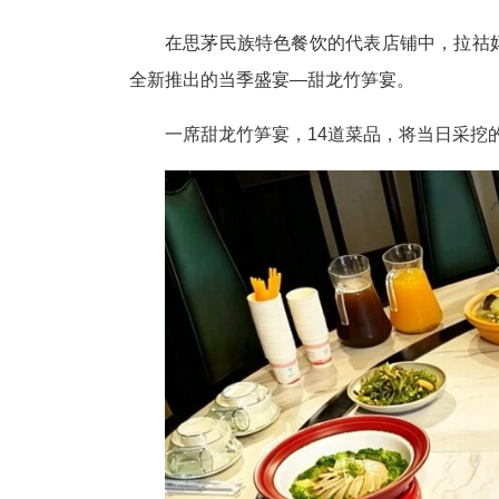
在思茅民族特色餐饮的代表店铺中，拉祜
全新推出的当季盛宴—甜龙竹笋宴。
一席甜龙竹笋宴，14道菜品，将当日采挖