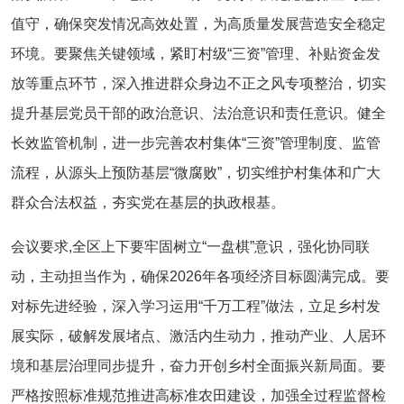
值守，确保突发情况高效处置，为高质量发展营造安全稳定
环境。要聚焦关键领域，紧盯村级
“
三资
”
管理、补贴资金发
放等重点环节，深入推进群众身边不正之风专项整治，切实
提升基层党员干部的政治意识、法治意识和责任意识。健全
长效监管机制，进一步完善农村集体
“
三资
”
管理制度、监管
流程，从源头上预防基层
“
微腐败
”
，切实维护村集体和广大
群众合法权益，夯实党在基层的执政根基。
会议要求,
全
区上下要牢固树立
“
一盘棋
”
意识，强化协同联
动，主动担当作为，确保
2026
年各项经济目标圆满完成。要
对标先进经验，深入学习运用
“
千万工程
”
做法，立足乡村发
展实际，破解发展堵点、激活内生动力，推动产业、人居环
境和基层治理同步提升，奋力开创乡村全面振兴新局面。要
严格按照标准规范推进高标准农田建设，加强全过程监督检