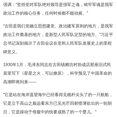
强调：“坚持党对军队绝对领导是强军之魂，铸牢军魂是我军
政治工作的核心任务，任何时候都不能动摇。”
“古田是我们党确立思想建党、政治建军原则的地方，是我军
政治工作奠基的地方，是新型人民军队定型的地方。”习近平
总书记深刻揭示了古田会议在党和人民军队发展史上的里程
碑意义。
1930年1月，毛泽东同志在古田镇赖坊村协成店那座旧式民
居里写下《星星之火，可以燎原》，科学预见了中国革命的
高潮即将到来——
“它是站在海岸遥望海中已经看得见桅杆尖头了的一只航船，
它是立于高山之巅远看东方已见光芒四射喷薄欲出的一轮朝
日，它是躁动于母腹中的快要成熟了的一个婴儿。”