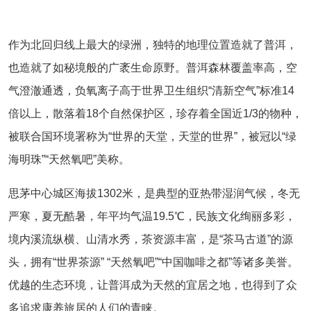
作为北回归线上最大的绿洲，独特的地理位置造就了普洱，
也造就了如秘境般的广袤生命原野。普洱森林覆盖率高，空
气澄澈通透，负氧离子高于世界卫生组织“清新空气”标准14
倍以上，散落着18个自然保护区，珍存着全国近1/3的物种，
被联合国环境署称为“世界的天堂，天堂的世界”，被冠以“绿
海明珠”“天然氧吧”美称。
思茅中心城区海拔1302米，是典型的亚热带湿润气候，冬无
严寒，夏无酷暑，年平均气温19.5℃，民族文化绚丽多彩，
境内溪流纵横、山清水秀，茶资源丰富，是“茶马古道”的源
头，拥有“世界茶源” “天然氧吧”“中国咖啡之都”等诸多美誉。
优越的生态环境，让普洱成为天然的宜居之地，也得到了众
多追求康养旅居的人们的青睐。