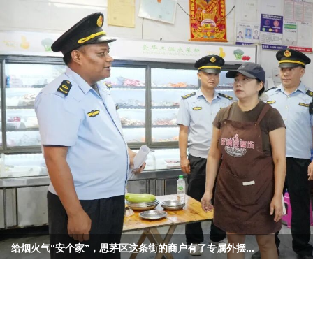
给烟火气“安个家”，思茅区这条街的商户有了专属外摆...
红砖墙前拍照，老宅院里喝茶，这个暑期，看思茅老社区...
歌声传友谊，茶咖迎远客！德国伯乐中文合唱团到普洱思...