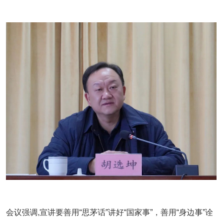
会议强调,宣讲要善用“思茅话”讲好“国家事”，善用“身边事”诠